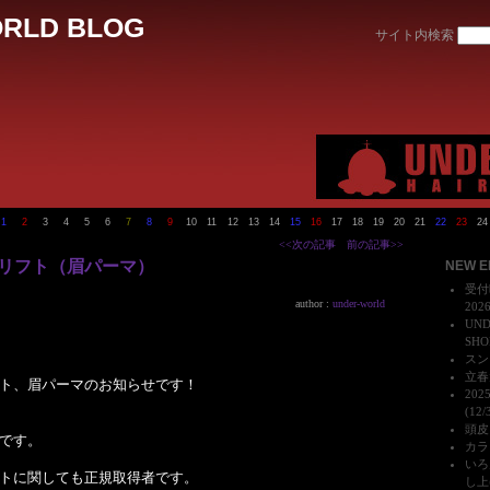
RLD BLOG
サイト内検索
1
2
3
4
5
6
7
8
9
10
11
12
13
14
15
16
17
18
19
20
21
22
23
24
<<次の記事
前の記事>>
リフト（眉パーマ）
NEW E
受付
author :
under-world
202
UN
SHO
スンダ
立春大
ト、眉パーマのお知らせです！
20
(12/
頭皮、
です。
カラ
いろ
トに関しても正規取得者です。
し上げ