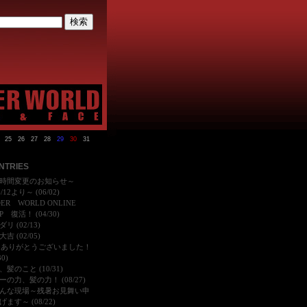
25
26
27
28
29
30
31
NTRIES
時間変更のお知らせ～
6/12より～ (06/02)
DER WORLD ONLINE
P 復活！ (04/30)
リ (02/13)
吉 (02/05)
25ありがとうございました！
30)
髪のこと (10/31)
ーの力、髪の力！ (08/27)
んな現場～残暑お見舞い申
ます～ (08/22)