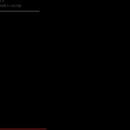
1.0
間 0.14629秒