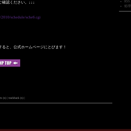
RSS 
ご確認ください。↓↓↓
処理時
p/2010/schedule/sche6.cgi
クすると、公式ホームページにとびます！
(x) | trackback (x) |