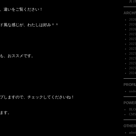
具 (
、違いをご覧ください！
ARCHI
202
ド風な感じが、わたしは好み＾＾
202
202
202
202
202
202
202
も、おススメです。
202
202
202
202
PROFI
unde
プしますので、チェックしてくださいね！
POWER
BLO
ます。
CM
OTHE
adm