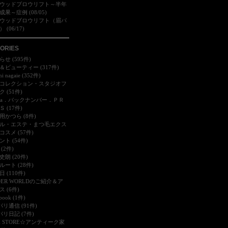
ウッドブロウリフト～半年
果～症例 (08/05)
ウッドブロウリフト（眉パ
 (06/17)
ORIES
せ (595件)
＆ビューティー (317件)
mi nagaie (352件)
コレクション・スタジオフ
 (51件)
dia．バックナンバー．ＰＲ
 (17件)
用かつら (8件)
ル・エステ・まつ毛エクス
コスメ (57件)
ント (54件)
(2件)
史朗 (20件)
ルート (28件)
 (110件)
DER WORLDのご紹介＆ア
 (6件)
book (1件)
パリ通信 (91件)
パリ日記 (7件)
FE STORE☆アンティーク家