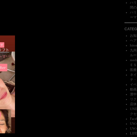
ハリ
間の成
ハリ
ーマ）
CATEG
お知ら
ヘア
hito
九州
ルーク
me
ＥＳＳ
医療
ネイ
テ・
イベ
動画 
濱中
リク
店休日
UN
クセス
Face
UW
UW
LI